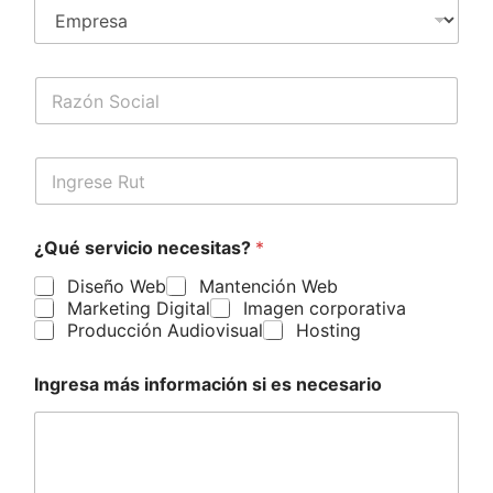
n
o
*
R
a
z
ó
R
n
u
S
t
o
*
c
¿Qué servicio necesitas?
*
i
a
Diseño Web
Mantención Web
l
Marketing Digital
Imagen corporativa
*
Producción Audiovisual
Hosting
Ingresa más información si es necesario