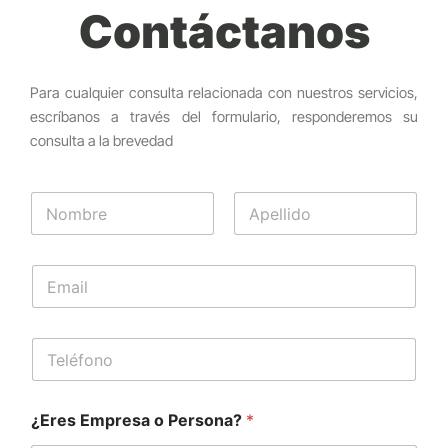
Contáctanos
Para cualquier consulta relacionada con nuestros servicios,
escríbanos a través del formulario, responderemos su
consulta a la brevedad
N
o
m
Nombre
Apellidos
b
E
r
m
e
a
*
i
T
l
e
*
l
é
¿Eres Empresa o Persona?
*
f
o