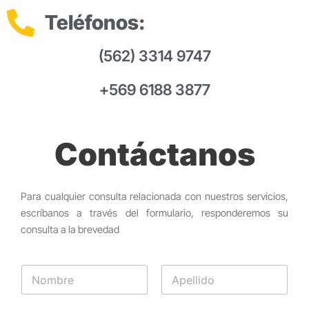
Teléfonos:
(562) 3314 9747
+569 6188 3877
Contáctanos
Para cualquier consulta relacionada con nuestros servicios,
escríbanos a través del formulario, responderemos su
consulta a la brevedad
N
o
m
Nombre
Apellidos