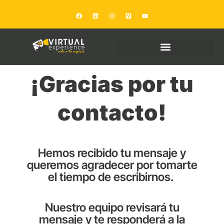
Ir
F
L
I
V
Y
al
a
i
n
i
o
c
n
s
m
u
contenido
e
k
t
e
t
b
e
a
o
u
o
d
g
b
o
i
r
e
k
n
a
m
¡Gracias por tu
contacto!
Hemos recibido tu mensaje y
queremos agradecer por tomarte
el tiempo de escribirnos.
Nuestro equipo revisará tu
mensaje y te responderá a la