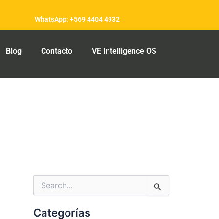
WhatsApp: +569 4404 4932
Blog
Contacto
VE Intelligence OS
Categorías
Buscar
por:
Categorías