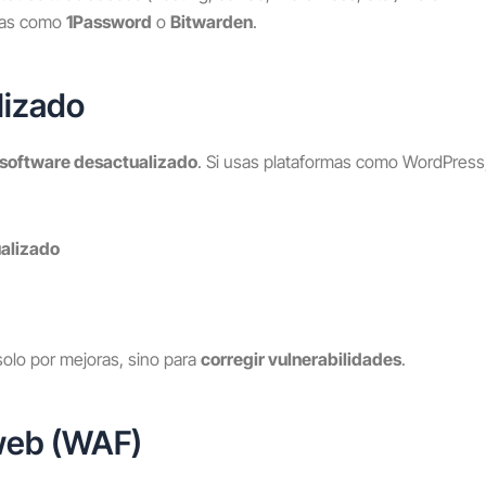
eñas como
1Password
o
Bitwarden
.
lizado
software desactualizado
. Si usas plataformas como WordPress
ualizado
solo por mejoras, sino para
corregir vulnerabilidades
.
 web (WAF)