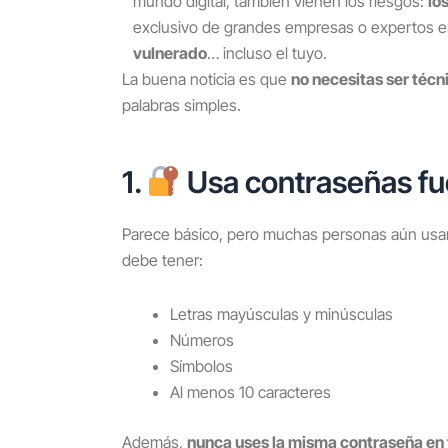
mundo digital, también vienen los riesgos:
lo
exclusivo de grandes empresas o expertos en
vulnerado
… incluso el tuyo.
La buena noticia es que
no necesitas ser técn
palabras simples.
1.
Usa contraseñas fu
Parece básico, pero muchas personas aún us
debe tener:
Letras mayúsculas y minúsculas
Números
Símbolos
Al menos 10 caracteres
Además,
nunca uses la misma contraseña en