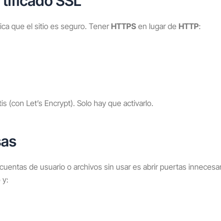
rtificado SSL
ca que el sitio es seguro. Tener
HTTPS
en lugar de
HTTP
:
is (con Let’s Encrypt). Solo hay que activarlo.
sas
entas de usuario o archivos sin usar es abrir puertas innecesar
 y: