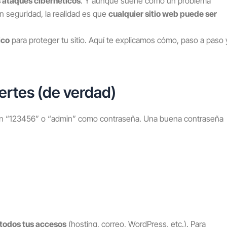
s ataques cibernéticos
. Y aunque suene como un problema
 seguridad, la realidad es que
cualquier sitio web puede ser
ico
para proteger tu sitio. Aquí te explicamos cómo, paso a paso 
ertes (de verdad)
an “123456” o “admin” como contraseña. Una buena contraseña
 todos tus accesos
(hosting, correo, WordPress, etc.). Para