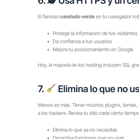
6. 🕵️ Usa HTTPS y un ce
El famoso
candado verde
en tu navegador indi
Protege la información de tus visitantes
Da confianza a tus usuarios
Mejora tu posicionamiento en Google
Hoy, la mayoría de los hosting incluyen SSL grat
7.
Elimina lo que no u
Menos es más. Tener muchos plugins, temas, cu
a los hackers. Revisa tu sitio cada cierto tiempo
Elimina lo que ya no necesitas
Desactiva funciones que no usas