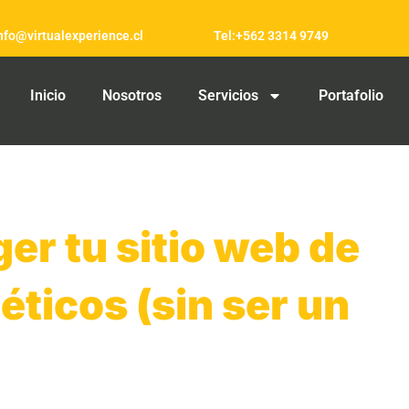
info@virtualexperience.cl
Tel:+562 3314 9749
Inicio
Nosotros
Servicios
Portafolio
r tu sitio web de
éticos (sin ser un