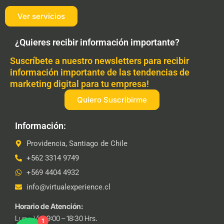
Ver servicios
¿Quieres recibir información importante?
Suscríbete a nuestro newsletters para recibir
información importante de las tendencias de
marketing digital para tu empresa!
Quiero Suscribirme
Información:
Providencia, Santiago de Chile
+562 3314 9749
+569 4404 4932
info@virtualexperience.cl
Horario de Atención:
Lun – Vie: 9:00 – 18:30 Hrs.
1