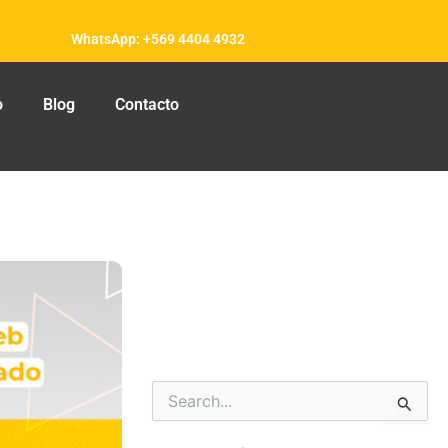
WhatsApp: +569 4404 4932
o
Blog
Contacto
Categorías
Buscar
por: