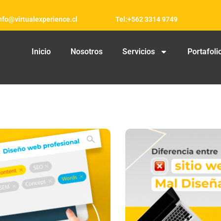
info@virtualexperience.cl
Tel:+562 3314 9749
Inicio
Nosotros
Servicios
Portafoli