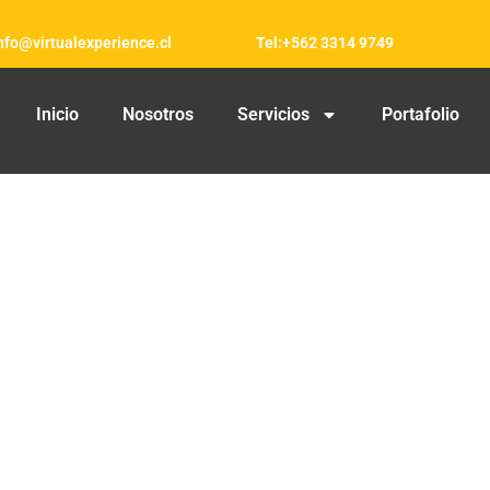
info@virtualexperience.cl
Tel:+562 3314 9749
Inicio
Nosotros
Servicios
Portafolio