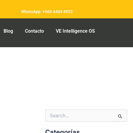
WhatsApp: +569 4404 4932
Blog
Contacto
VE Intelligence OS
Categorías
Buscar
por:
Categorías